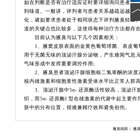
如在判断是否有治疗适应证时要详细询问患者周
到味道。一般讲，评判者与患者关系越疏远越客
化，诸如要求患者处于相同状态下评判腋臭轻重
道的关键点也比较多，这使得每种治疗方法都存
目前认为腋臭与以下几个因素相关：
1、腋窝皮肤表面的金黄色葡萄球菌、表皮葡
用于无菌无味的顶泌汗腺分泌物，产生难闻气息,
气味形成中发挥重要调控作用;
2、腋臭患者顶泌汗腺细胞核二氢睾酮的浓度
核内雄激素和细胞浆性激素受体水平比正常人群高
3、顶泌汗腺中5α- 还原酶活性较高，顶泌汗腺是表
织，而5α- 还原酶I 型在雄激素的代谢中起主
肤中的分布位置，很难兼顾疗效和避免创伤。
腋臭病因
|
腋