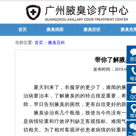
首页
腋臭病因
腋臭症状
腋臭危
当前位置:
首页
>
腋臭百科
带你了解腋臭
发布时间：2019-05-31 1
夏天到来了，衣服穿的更少了，难闻的腋臭不
治病要治本，了解腋臭的的特点很是重要，希望
助，早日告别腋臭的困扰，更有自信更好的跟朋友
腋臭诊治有几个瓶颈，致使当今尚没有一种非
是病情轻重和疗效评判缺乏客观指标。难闻气息
切相关。为了相对客观评价患者病情的轻重和疗