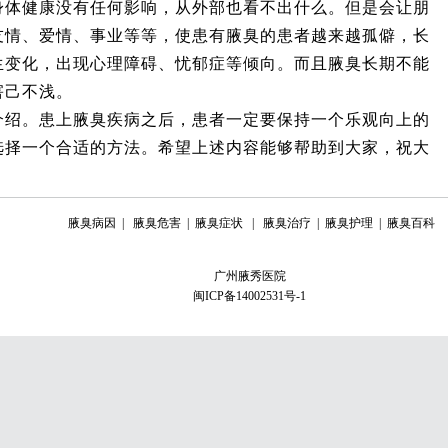
健康没有任何影响，从外部也看不出什么。但是会让朋
友情、爱情、事业等等，使患有腋臭的患者越来越孤僻，长
生变化，出现心理障碍、忧郁症等倾向。而且腋臭长期不能
害己不浅。
。患上腋臭疾病之后，患者一定要保持一个乐观向上的
选择一个合适的方法。希望上述内容能够帮助到大家，祝大
腋臭病因
|
腋臭危害
|
腋臭症状
|
腋臭治疗
|
腋臭护理
|
腋臭百科
广州腋秀医院
闽ICP备14002531号-1