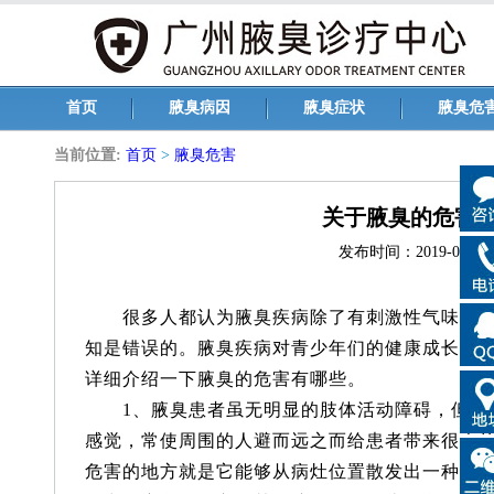
首页
腋臭病因
腋臭症状
腋臭危
当前位置:
首页
>
腋臭危害
关于腋臭的危害
发布时间：2019-05-31 1
很多人都认为腋臭疾病除了有刺激性气味以外
知是错误的。腋臭疾病对青少年们的健康成长是
详细介绍一下腋臭的危害有哪些。
1、腋臭患者虽无明显的肢体活动障碍，但由
感觉，常使周围的人避而远之而给患者带来很大
危害的地方就是它能够从病灶位置散发出一种能