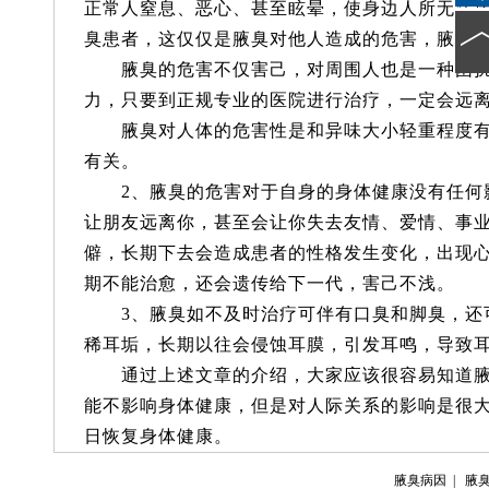
正常人窒息、恶心、甚至眩晕，使身边人所无法
臭患者，这仅仅是腋臭对他人造成的危害，腋臭
腋臭的危害不仅害己，对周围人也是一种困扰
力，只要到正规专业的医院进行治疗，一定会远
腋臭对人体的危害性是和异味大小轻重程度有
有关。
2、腋臭的危害对于自身的身体健康没有任何
让朋友远离你，甚至会让你失去友情、爱情、事
僻，长期下去会造成患者的性格发生变化，出现
期不能治愈，还会遗传给下一代，害己不浅。
3、腋臭如不及时治疗可伴有口臭和脚臭，还
稀耳垢，长期以往会侵蚀耳膜，引发耳鸣，导致
通过上述文章的介绍，大家应该很容易知道腋
能不影响身体健康，但是对人际关系的影响是很
日恢复身体健康。
腋臭病因
|
腋