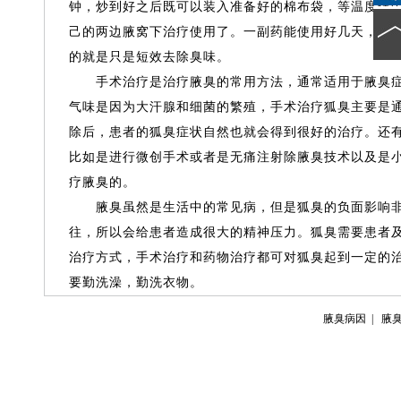
钟，炒到好之后既可以装入准备好的棉布袋，等温度适
己的两边腋窝下治疗使用了。一副药能使用好几天，这
的就是只是短效去除臭味。
手术治疗是治疗腋臭的常用方法，通常适用于腋臭症
气味是因为大汗腺和细菌的繁殖，手术治疗狐臭主要是
除后，患者的狐臭症状自然也就会得到很好的治疗。还
比如是进行微创手术或者是无痛注射除腋臭技术以及是
疗腋臭的。
腋臭虽然是生活中的常见病，但是狐臭的负面影响非
往，所以会给患者造成很大的精神压力。狐臭需要患者
治疗方式，手术治疗和药物治疗都可对狐臭起到一定的
要勤洗澡，勤洗衣物。
腋臭病因
|
腋