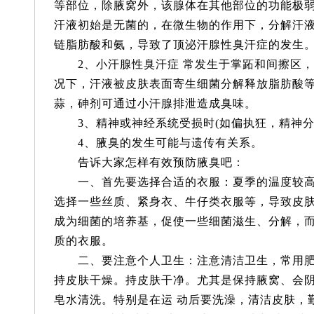
等部位，除腋窝外，该腺体在其他部位的功能极
汗液初始是无菌的，在微生物的作用下，分解汗
链脂肪酸和氨，导致了顶泌汗腺性臭汗症的发生
2、小汗腺性臭汗症 常发生于掌跖和间擦区，
况下，汗液被皮肤表面寄生细菌分解释放脂肪酸等
蒜，砷剂可通过小汗腺排泄造成臭味。
3、精神或神经系统受损时(如偏执狂，精神分
4、腋臭的发生可能与遗传有关系。
告诉大家怎样有效预防腋臭吧：
一、首先要选择合适的衣服：夏季的温度较高
选择一些丝质、紧身衣、牛仔类衣服等，导致皮
成为细菌的培养基，促使一些细菌滋生、分解，
质的衣服。
二、要注意个人卫生：注意清洁卫生，常用肥
持皮肤干燥。持皮肤干净。尤其是保持腋窝、会
皂水清洗。特别是在运 动后要洗澡，清洁皮肤，