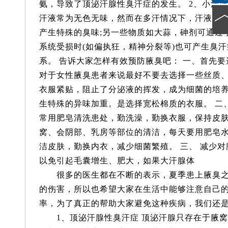
氨，导致了顶泌汗腺性臭汗症的发生。 2、小汗
汗液常为无色无味，然而在多汗情况下，汗液被
产生特殊的臭味;另一些物质如大蒜，砷剂可通过
系统受损时(如偏执狂，精神分裂等)也可产生臭汗
系。 告诉大家怎样有效预防腋臭吧： 一、首先
对于女性腋臭患者来说最好不要去选择一些丝质
衣服紧贴，阻止了分泌液的挥发，成为细菌的培
生特殊的异味加重。是选择宽松棉质的衣服。 二
常用肥皂清洗患处，勤洗澡，勤换衣服，保持皮
窝、会阴部、乳房等部位的清洁，每天要用肥皂水
洁皮肤，勤换内衣，减少细菌繁殖。 三、 减少
以免引起毛囊增生、肥大，如果大汗腺体
很多的医生都在不断的表示，夏季患上腋臭之
的伤害，所以也希望大家在生活中能够注意自己
率，为了真正的帮助大家避免这种疾病，我们还
1、顶泌汗腺性臭汗症 顶泌汗腺只存在于腋窝